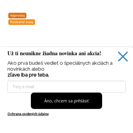
Výpredaj
Posledné kusy
Už ti neunikne žiadna novinka ani akcia!
Ako prvá budeš vedieť
o špeciálnych akciách a
novinkách alebo
zľave iba pre teba.
Áno, chcem sa prihlásiť
Tento web používa súbory cookie. Ďalším prechádzaním
tohto webu vyjadrujete súhlas s ich používaním. Viac
informácií
tu
.
Ochrana osobných údajov
Rozumiem