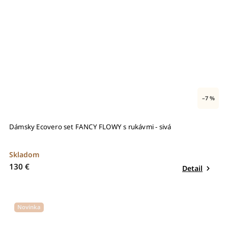
–7 %
Dámsky Ecovero set FANCY FLOWY s rukávmi - sivá
Skladom
130 €
Detail
Novinka