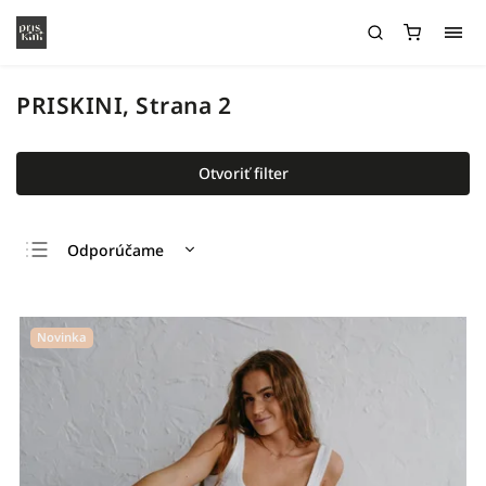
PRISKINI
, Strana 2
Otvoriť filter
Odporúčame
Najlacnejšie
Najdrahšie
Novinka
Najpredávanejšie
Abecedne