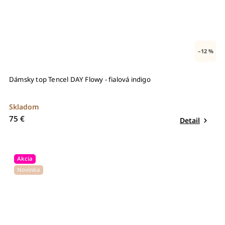
–12 %
Dámsky top Tencel DAY Flowy - fialová indigo
Skladom
75 €
Detail
Akcia
Novinka