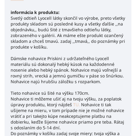
informácia k produktu:
Svetlý odtieň Lyocell látky skončil vo výrobe, preto všetky
produkty skladom sú posledné kusy a všetky ďalšie ,,na
objednávku,, budú šité z tmavšieho odtieňu látky,
zobrazeného v galérii.
Ak máme ešte produkt ozančený
skladom a chceš tmavú. zadaj ,,tmavá,, do poznámky pri
produkte v košíku.
Dámske nohavice Priskini z udržateľného Lyocell
materiálu sú dokonalý hebký kúsok na každodenné
nosenie alebo hebký spánok. Nohavice majú voľnejší a
rovný strih, vrecká a jemnú gumičku v páse so šnúrkou.
Nohavice najú hrubšiu záložku s rozparkom.
Tieto nohavice sú šité na výšku 170cm.
Nohavice ti môžeme ušiť aj na tvoju výšku, za poplatok
úpravy produktu, ktorý nájdeš
TU.
Nohavice ti tak
ušijeme na mieru, v tom prípade nie je možné nohavice
vrátiť a pri takejto kúpe neakceptujeme platbu na
dobierku, keďže šijeme nohavice priamo pre teba. Rátaj
s odoslaním do 5-14 dní.
Do poznámky v košíku zadaj svoje miery: tvoja výška a