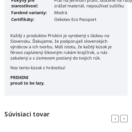
Pokyny pre
Prať na jemnom praní, otočené na ruby,
starostlivosť:
zrážať materiál, nepoužívať sušičku
Farebné varianty:
Modrá
Certifikáty:
Oekotex Eco Passport
Každý z produktov Priskini je vyrobený s láskou na
Slovensku. Ďakujeme, že podporuješ slovenských
výrobcov a ich tvorbu. Máš istotu, že každý kúsok je
férovo zaplatený šikovným rukám krajčírok, u nás
zabalený a s úsmevom poslaný do tvojich rúk.
Nos tento kúsok s hrdosťou!
PRISKINI
proud to be lazy.
Súvisiaci tovar
Previous
Next