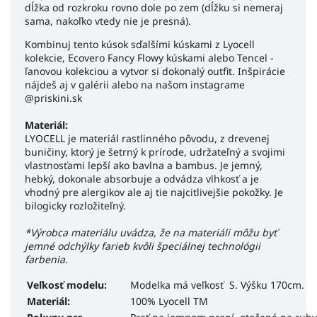
dĺžka od rozkroku rovno dole po zem (dĺžku si nemeraj
sama, nakoľko vtedy nie je presná).
Kombinuj tento kúsok s
ďalšími kúskami z Lyocell
kolekcie, Ecovero Fancy Flowy kúskami alebo Tencel -
ľanovou kolekciou a vytvor si dokonalý outfit. Inšpirácie
nájdeš aj v galérii alebo na našom instagrame
@priskini.sk
Materiál:
LYOCELL je materiál rastlinného pôvodu, z drevenej
buničiny, ktorý je šetrný k prírode, udržateľný a svojimi
vlastnosťami lepší ako bavlna a bambus. Je jemný,
hebký, dokonale absorbuje a odvádza vlhkosť a je
vhodný pre alergikov ale aj tie najcitlivejšie pokožky. Je
bilogicky rozložiteľný.
*Výrobca materiálu uvádza, že na materiáli môžu byť
jemné odchýlky farieb kvôli špeciálnej technológii
farbenia.
Veľkosť modelu:
Modelka má veľkosť S. Výšku 170cm.
Materiál:
100% Lyocell TM