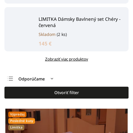
LIMITKA Dámsky Bavlnený set Chéry -
červená
Skladom
(2 ks)
145 €
Zobraziť viac produktov
Odporúčame
Najlacnejšie
Otvoriť filter
Najdrahšie
Najpredávanejšie
Výpredaj
Abecedne
Posledné kusy
Limitka