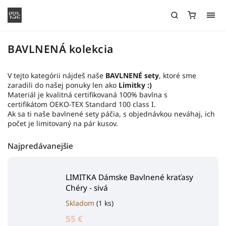
BAVLNENÁ kolekcia
V tejto kategórii nájdeš naše
BAVLNENÉ sety
, ktoré sme
zaradili do našej ponuky len ako
Limitky :)
Materiál je kvalitná certifikovaná 100% bavlna s
certifikátom
OEKO-TEX Standard 100 class I.
Ak sa ti naše bavlnené sety páčia, s objednávkou neváhaj, ich
počet je limitovaný na pár kusov.
Najpredávanejšie
LIMITKA Dámske Bavlnené kraťasy
Chéry - sivá
Skladom
(1 ks)
55 €