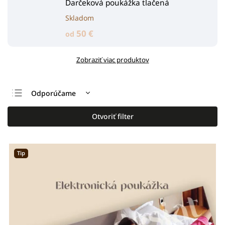
Darčeková poukážka tlačená
Skladom
50 €
od
Zobraziť viac produktov
Odporúčame
Najlacnejšie
Otvoriť filter
Najdrahšie
Najpredávanejšie
Tip
Abecedne