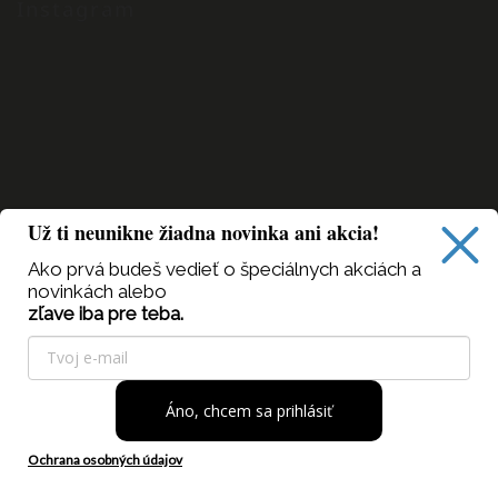
Instagram
Už ti neunikne žiadna novinka ani akcia!
Ako prvá budeš vedieť
o špeciálnych akciách a
novinkách alebo
zľave iba pre teba.
Sledovať na Instagrame
Áno, chcem sa prihlásiť
Tento web používa súbory cookie. Ďalším prechádzaním
Copyright 2026
priskini.sk
. Všetky práva vyhradené.
tohto webu vyjadrujete súhlas s ich používaním. Viac
Vytvořil
Shoptet
| Design
Shoptak.cz
informácií
tu
.
Ochrana osobných údajov
Rozumiem