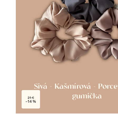
21 €
–14 %