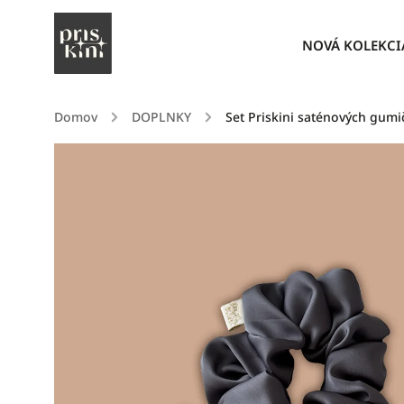
NOVÁ KOLEKCI
Domov
/
DOPLNKY
/
Set Priskini saténových gumi