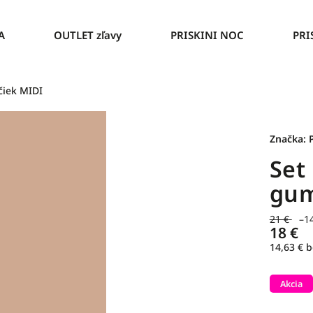
A
OUTLET zľavy
PRISKINI NOC
PRI
čiek MIDI
Značka:
Set
gum
21 €
–1
18 €
14,63 € 
Akcia