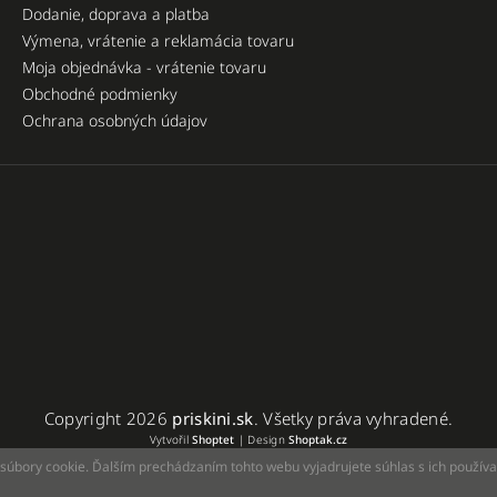
Dodanie, doprava a platba
Výmena, vrátenie a reklamácia tovaru
Moja objednávka - vrátenie tovaru
Obchodné podmienky
Ochrana osobných údajov
Copyright 2026
priskini.sk
. Všetky práva vyhradené.
Vytvořil
Shoptet
| Design
Shoptak.cz
súbory cookie. Ďalším prechádzaním tohto webu vyjadrujete súhlas s ich použív