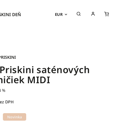
SKINI DEŇ
PRODUKTY
KOLEKCIE
EUR
PRISKINI
 Priskini saténových
ičiek MIDI
4 %
bez DPH
Novinka