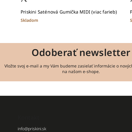
7 €
Priskini Saténová Gumička MIDI (viac farieb)
Skladom
Odoberať newsletter
Vložte svoj e-mail a my Vám budeme zasielať informácie o nový
na našom e-shope.
Kontakt
info
@
priskini.sk