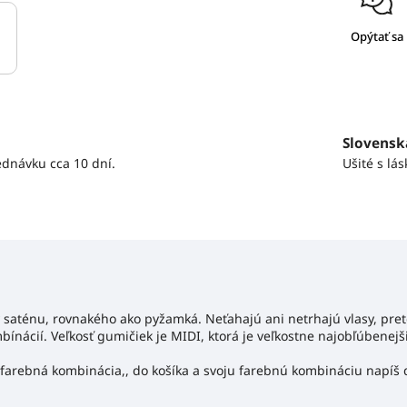
Opýtať sa
Slovensk
ednávku cca 10 dní.
Ušité s lá
 saténu, rovnakého ako pyžamká. Neťahajú ani netrhajú vlasy, pre
ínácií. Veľkosť gumičiek je MIDI, ktorá je veľkostne najobľúbenejš
 farebná kombinácia,, do košíka a svoju farebnú kombináciu napíš 