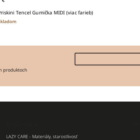
7 €
Priskini Tencel Gumička MIDI (viac farieb)
Skladom
ch produktoch
Informácie
Pr
LAZY CARE - Materiály, starostlivosť