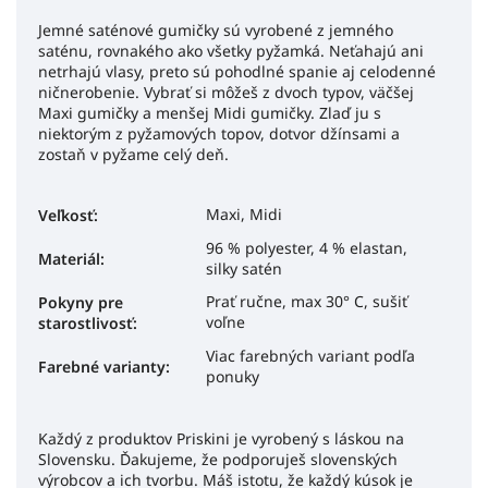
Jemné saténové gumičky sú vyrobené z jemného
saténu, rovnakého ako všetky pyžamká. Neťahajú ani
netrhajú vlasy, preto sú pohodlné spanie aj celodenné
ničnerobenie. Vybrať si môžeš z dvoch typov, väčšej
Maxi gumičky a menšej Midi gumičky. Zlaď ju s
niektorým z pyžamových topov, dotvor džínsami a
zostaň v pyžame celý deň.
Maxi, Midi
Veľkosť
:
96 % polyester, 4 % elastan,
Materiál
:
silky satén
Prať ručne, max 30° C, sušiť
Pokyny pre
voľne
starostlivosť
:
Viac farebných variant podľa
Farebné varianty:
ponuky
Každý z produktov Priskini je vyrobený s láskou na
Slovensku. Ďakujeme, že podporuješ slovenských
výrobcov a ich tvorbu. Máš istotu, že každý kúsok je