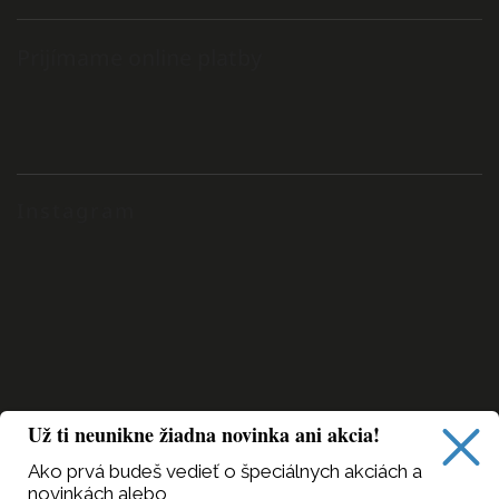
Prijímame online platby
Instagram
Už ti neunikne žiadna novinka ani akcia!
Ako prvá budeš vedieť
o špeciálnych akciách a
novinkách alebo