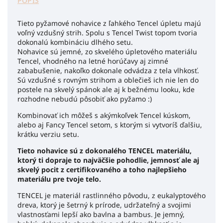
POPIS
Tieto pyžamové nohavice z ľahkého Tencel úpletu majú
voľný vzdušný strih. Spolu s Tencel Twist topom tvoria
dokonalú kombináciu dlhého setu.
Nohavice sú jemné, zo skvelého úpletového materiálu
Tencel, vhodného na letné horúčavy aj zimné
zababušenie, nakoľko dokonale odvádza z tela vlhkosť.
Sú vzdušné s rovným strihom a oblečieš ich nie len do
postele na skvelý spánok ale aj k bežnému looku, kde
rozhodne nebudú pôsobiť ako pyžamo :)
Kombinovať ich môžeš s akýmkoľvek Tencel kúskom,
alebo aj Fancy Tencel setom, s ktorým si vytvoríš ďalšiu,
krátku verziu setu.
Tieto nohavice sú z dokonalého TENCEL materiálu,
ktorý ti dopraje to najväčšie pohodlie, jemnosť ale aj
skvelý pocit z certifikovaného a toho najlepšieho
materiálu pre tvoje telo.
TENCEL je materiál rastlinného pôvodu, z eukalyptového
dreva, ktorý je šetrný k prírode, udržateľný a svojimi
vlastnosťami lepší ako bavlna a bambus. Je jemný,