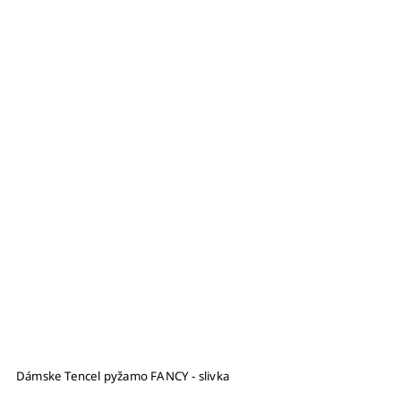
Dámske Tencel pyžamo FANCY - slivka
D