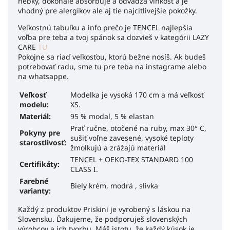
hebký, dokonale absorbuje a odvádza vlhkosť a je
vhodný pre alergikov ale aj tie najcitlivejšie pokožky.
Veľkostnú tabuľku a info prečo je TENCEL najlepšia
voľba pre teba a tvoj spánok sa dozvieš v kategórii LAZY
CARE
TU
Pokojne sa riaď veľkosťou, ktorú bežne nosíš. Ak budeš
potrebovať radu, sme tu pre teba na instagrame alebo
na whatsappe.
Veľkosť
Modelka je vysoká 170 cm a má veľkosť
modelu:
XS.
Materiál:
95 % modal, 5 % elastan
Prať ručne, otočené na ruby, max 30° C,
Pokyny pre
sušiť voľne zavesené, vysoké teploty
starostlivosť:
žmolkujú a zrážajú materiál
TENCEL + OEKO-TEX STANDARD 100
Certifikáty:
CLASS I.
Farebné
Biely krém, modrá , slivka
varianty:
Každý z produktov Priskini je vyrobený s láskou na
Slovensku. Ďakujeme, že podporuješ slovenských
výrobcov a ich tvorbu. Máš istotu, že každý kúsok je