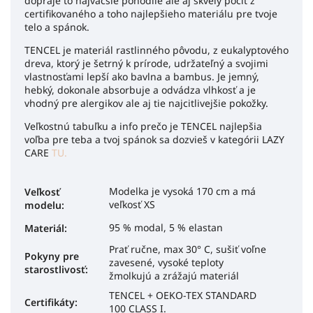
dopraje to najväčšie pohodlie ale aj skvelý pocit z
certifikovaného a toho najlepšieho materiálu pre tvoje
telo a spánok.
TENCEL je materiál rastlinného pôvodu, z eukalyptového
dreva, ktorý je šetrný k prírode, udržateľný a svojimi
vlastnosťami lepší ako bavlna a bambus. Je jemný,
hebký, dokonale absorbuje a odvádza vlhkosť a je
vhodný pre alergikov ale aj tie najcitlivejšie pokožky.
Veľkostnú tabuľku a info prečo je TENCEL najlepšia
voľba pre teba a tvoj spánok sa dozvieš v kategórii LAZY
CARE
TU.
Modelka je vysoká 170 cm a má
Veľkosť
veľkosť XS
modelu
:
95 % modal, 5 % elastan
Materiál
:
Prať ručne, max 30° C, sušiť voľne
Pokyny pre
zavesené, vysoké teploty
starostlivosť
:
žmolkujú a zrážajú materiál
TENCEL + OEKO-TEX STANDARD
Certifikáty:
100 CLASS I.