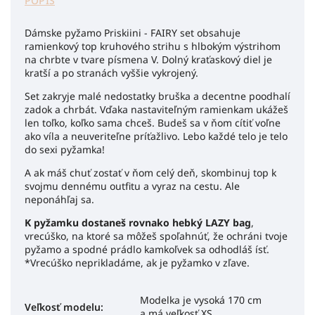
POPIS
Dámske pyžamo Priskiini - FAIRY set obsahuje
ramienkový top kruhového strihu s hlbokým výstrihom
na chrbte v tvare písmena V. Dolný kraťaskový diel je
kratší a po stranách vyššie vykrojený.
Set zakryje malé nedostatky bruška a decentne poodhalí
zadok a chrbát. Vďaka nastaviteľným ramienkam ukážeš
len toľko, koľko sama chceš. Budeš sa v ňom cítiť voľne
ako víla a neuveriteľne príťažlivo. Lebo každé telo je telo
do sexi pyžamka!
A ak máš chuť zostať v ňom celý deň, skombinuj top k
svojmu dennému outfitu a vyraz na cestu. Ale
neponáhľaj sa.
K pyžamku dostaneš rovnako hebký LAZY bag
,
vrecúško, na ktoré sa môžeš spoľahnúť, že ochráni tvoje
pyžamo a spodné prádlo kamkoľvek sa odhodláš ísť.
*Vrecúško neprikladáme, ak je pyžamko v zľave.
Modelka je vysoká 170 cm
Veľkosť modelu
:
a má veľkosť XS