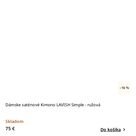
–16 %
Dámske saténové Kimono LAVISH Simple - ružová
D
Skladom
S
75 €
8
Do košíka