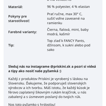
96 % polyester, 4 % elastan
Materiál
:
Prať ručne, max 30° C,
Pokyny pre
sušiť voľne zavesené na
starostlivosť
:
ramienku
Čierna, fialová, mint, baby
Farebné varianty:
modrá, kašmír
Top zlaď k FANCY Pants,
Tip:
džínsom, k sukni alebo pod
sako
Sleduj nás na instagrame @priskini.sk a pozri si videá
a tipy ako nosiť naše pyžamká :)
Každý z produktov Priskini je vyrobený s láskou na
Slovensku. Ďakujeme, že podporuješ slovenských
výrobcov a ich tvorbu. Máš istotu, že každý kúsok je
férovo zaplatený šikovným rukám krajčírok, u nás
zabalený a s úsmevom poslaný do tvojich rúk.
Nos toto pyžamko s hrdosťou!