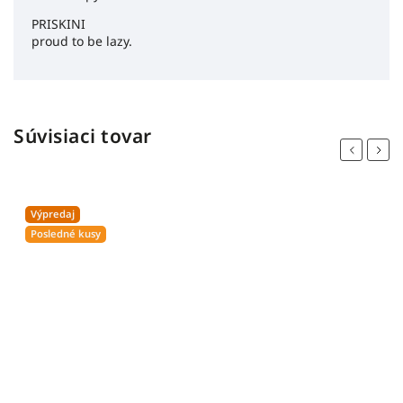
PRISKINI
proud to be lazy.
Súvisiaci tovar
Previous
Next
Výpredaj
Posledné kusy