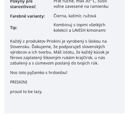
Prať ručne, max 30° C, sušiť
Pokyny pre
voľne zavesené na ramienku
starostlivosť
:
Čierna, kašmír, ružová
Farebné varianty:
Kombinuj s topmi všetkých
Tip:
kolekcii a LAVISH kimonami
Každý z produktov Priskini je vyrobený s láskou na
Slovensku. Ďakujeme, že podporuješ slovenských
výrobcov a ich tvorbu. Máš istotu, že každý kúsok je
férovo zaplatený šikovným rukám krajčírok, u nás
zabalený a s úsmevom poslaný do tvojich rúk.
Nos toto pyžamko s hrdosťou!
PRISKINI
proud to be lazy.