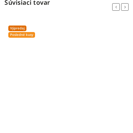
Súvisiaci tovar
Previous
Next
Výpredaj
Posledné kusy