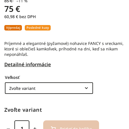
85 €
–11 %
75 €
60,98 € bez DPH
Výpredaj
Posledné kusy
Príjemné a elegantné (pyžamové) nohavice FANCY s vreckami,
ktoré si oblečieš kamkoľvek, príhodné na dni, keď sa nikam
neponáhľaš.
Detailné informácie
Veľkosť
Zvoľte variant
Pridať do košíka