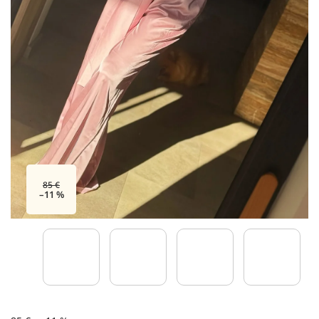
85 €
–11 %