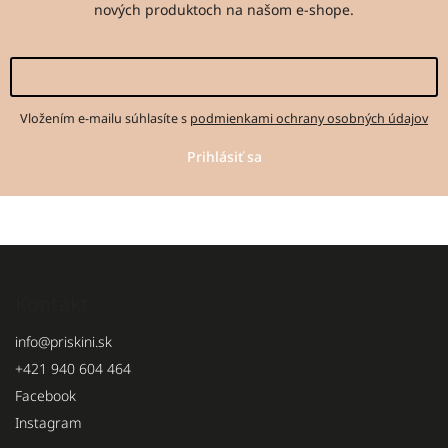
nových produktoch na našom e-shope.
Vložením e-mailu súhlasíte s
podmienkami ochrany osobných údajov
Prihlásiť sa
Kontakt
info
@
priskini.sk
+421 940 604 464
Facebook
Instagram