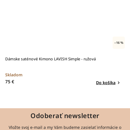
–16 %
 ružová
Dámska saténová košeľa FANCY CROSS - ružov
Skladom
65 €
Do košíka
Odoberať newsletter
Vložte svoj e-mail a my Vám budeme zasielať informácie o