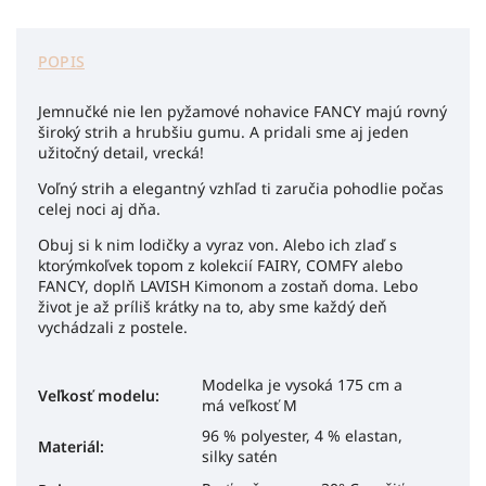
POPIS
Jemnučké nie len pyžamové nohavice FANCY majú rovný
široký strih a hrubšiu gumu. A pridali sme aj jeden
užitočný detail, vrecká!
Voľný strih a elegantný vzhľad ti zaručia pohodlie počas
celej noci aj dňa.
Obuj si k nim lodičky a vyraz von. Alebo ich zlaď s
ktorýmkoľvek topom z kolekcií FAIRY, COMFY alebo
FANCY, doplň LAVISH Kimonom a zostaň doma. Lebo
život je až príliš krátky na to, aby sme každý deň
vychádzali z postele.
Modelka je vysoká 175 cm a
Veľkosť modelu
:
má veľkosť M
96 % polyester, 4 % elastan,
Materiál
:
silky satén