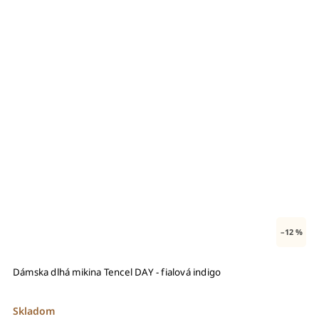
 %
–12 %
Dámska dlhá mikina Tencel DAY - fialová indigo
D
Skladom
S