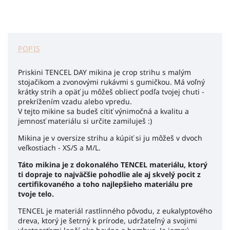
POPIS
Priskini TENCEL DAY mikina je crop strihu s malým
stojačikom a zvonovými rukávmi s gumičkou. Má voľný
krátky strih a opäť ju môžeš obliecť podľa tvojej chuti -
prekrížením vzadu alebo vpredu.
V tejto mikine sa budeš cítiť výnimočná a kvalitu a
jemnosť materiálu si určite zamiluješ :)
Mikina je v oversize strihu a kúpiť si ju môžeš v dvoch
veľkostiach - XS/S a M/L.
Táto mikina je z dokonalého TENCEL materiálu, ktorý
ti dopraje to najväčšie pohodlie ale aj skvelý pocit z
certifikovaného a toho najlepšieho materiálu pre
tvoje telo.
TENCEL je materiál rastlinného pôvodu, z eukalyptového
dreva, ktorý je šetrný k prírode, udržateľný a svojimi