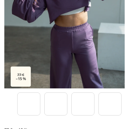
77 €
–15 %