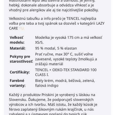
vlastnosťami lepší ako bavlna a bambus. Je jemný,
hebký, dokonale absorbuje a odvádza vlhkosť a je
vhodný pre alergikov ale aj tie najcitlivejšie pokožky.
Veľkostnú tabuľku a info prečo je TENCEL najlepšia
voľba pre teba a tvoj spánok sa dozvieš v kategórii LAZY
CARE
TU.
Veľkosť
Modelka je vysoká 175 cm a má veľkosť
modelu:
XS/S.
Materiál:
95 % modal, 5 % elastan
Prať ručne, max 30° C, sušiť voľne
Pokyny pre
zavesené, vysoké teploty žmolkujú a
starostlivosť:
zrážajú materiál
TENCEL + OEKO-TEX STANDARD 100
Certifikáty:
CLASS I.
Farebné
Biely krém, modrá, béžová, zelená,
varianty:
fialová indigo
Každý z produktov Priskini je vyrobený s láskou na
Slovensku. Ďakujeme, že podporuješ slovenských
výrobcov a ich tvorbu. Máš istotu, že každý kúsok je
férovo zaplatený šikovným rukám krajčírok, u nás
zabalený a s úsmevom poslaný do tvojich rúk.